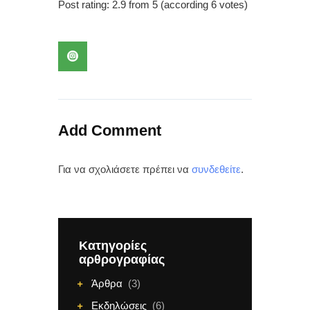
b
σ
Post rating:
2.9
from
5
(according
6
votes
)
o
τε
o
ίτ
k
ε
Add Comment
Για να σχολιάσετε πρέπει να
συνδεθείτε
.
Κατηγορίες
αρθρογραφίας
Άρθρα
(3)
Εκδηλώσεις
(6)