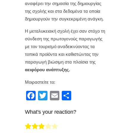
αναφέρει την σημασία της δημιουργίας
της σχολής και στα δεδομένα τα οποία
δημιουργούν την συγκεκριμένη ανάγκη.
Η μεταλυκειακή σχολή έχει σαν στόχο τη
σύνδεση της πρωτογενούς παραγωγής
με τον τουρισμό αναδεικνύοντας τα
τοπικά προϊόντα και καθιστώντας την
παραγωγή βιώσιμη στα πλαίσια της
αειφόρου ανάπτυξης.
Μοιραστείτε το:
F
T
E
Μ
a
wi
m
οι
What's your reaction?
c
tt
ail
ρ
e
er
α