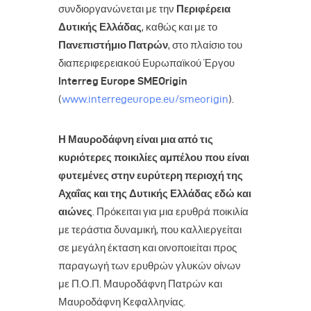
συνδιοργανώνεται με την
Περιφέρεια
Δυτικής Ελλάδας
, καθώς και με το
Πανεπιστήμιο Πατρών
, στο πλαίσιο του
διαπεριφερειακού Ευρωπαϊκού Έργου
Interreg Europe SMEOrigin
(
www.interregeurope.eu/smeorigin
).
Η Μαυροδάφνη είναι μια από τις
κυριότερες ποικιλίες αμπέλου που είναι
φυτεμένες στην ευρύτερη περιοχή της
Αχαΐας και της Δυτικής Ελλάδας εδώ και
αιώνες
. Πρόκειται για μια ερυθρά ποικιλία
με τεράστια δυναμική, που καλλιεργείται
σε μεγάλη έκταση και οινοποιείται προς
παραγωγή των ερυθρών γλυκών οίνων
με Π.Ο.Π. Μαυροδάφνη Πατρών και
Μαυροδάφνη Κεφαλληνίας.