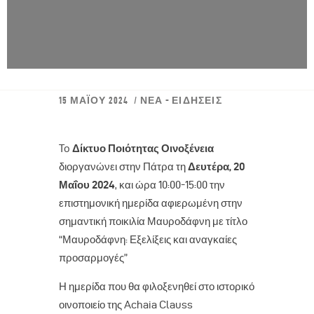
15 ΜΑΪ́ΟΥ 2024
ΝΈΑ - ΕΙΔΉΣΕΙΣ
To
Δίκτυο Ποιότητας Οινοξένεια
διοργανώνει στην Πάτρα τη
Δευτέρα, 20
Μαΐου 2024
, και ώρα 10:00-15:00 την
επιστημονική ημερίδα αφιερωμένη στην
σημαντική ποικιλία Μαυροδάφνη με τίτλο
“Μαυροδάφνη: Εξελίξεις και αναγκαίες
προσαρμογές”
Η ημερίδα που θα φιλοξενηθεί στο ιστορικό
οινοποιείο της Achaia Clauss