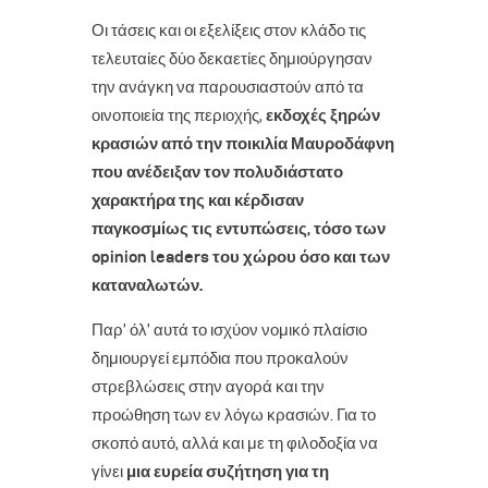
Οι τάσεις και οι εξελίξεις στον κλάδο τις
τελευταίες δύο δεκαετίες δημιούργησαν
την ανάγκη να παρουσιαστούν από τα
οινοποιεία της περιοχής,
εκδοχές ξηρών
κρασιών από την ποικιλία Μαυροδάφνη
που ανέδειξαν τον πολυδιάστατο
χαρακτήρα της και κέρδισαν
παγκοσμίως τις εντυπώσεις, τόσο των
opinion
leaders
του χώρου όσο και των
καταναλωτών.
Παρ’ όλ’ αυτά το ισχύον νομικό πλαίσιο
δημιουργεί εμπόδια που προκαλούν
στρεβλώσεις στην αγορά και την
προώθηση των εν λόγω κρασιών. Για το
σκοπό αυτό, αλλά και με τη φιλοδοξία να
γίνει
μια ευρεία συζήτηση για τη