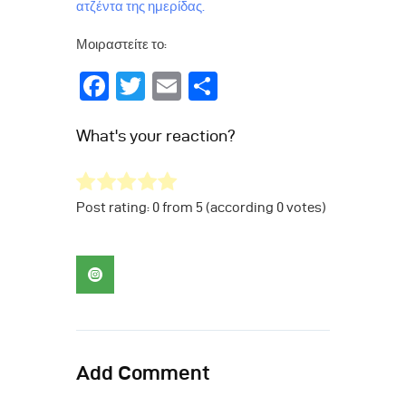
ατζέντα της ημερίδας.
Μοιραστείτε το:
F
T
E
Μ
a
w
m
οι
What's your reaction?
c
itt
ai
ρ
e
er
l
α
b
σ
Post rating:
0
from
5
(according
0
votes
)
o
τε
o
ίτ
k
ε
Add Comment