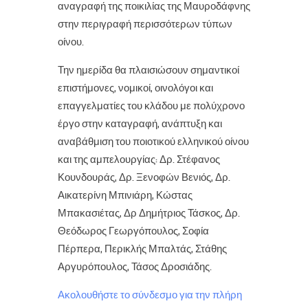
αναγραφή της ποικιλίας της Μαυροδάφνης
στην περιγραφή περισσότερων τύπων
οίνου.
Την ημερίδα θα πλαισιώσουν σημαντικοί
επιστήμονες, νομικοί, οινολόγοι και
επαγγελματίες του κλάδου με πολύχρονο
έργο στην καταγραφή, ανάπτυξη και
αναβάθμιση του ποιοτικού ελληνικού οίνου
και της αμπελουργίας: Δρ. Στέφανος
Κουνδουράς, Δρ. Ξενοφών Βενιός, Δρ.
Αικατερίνη Μπινιάρη, Κώστας
Μπακασιέτας, Δρ Δημήτριος Τάσκος, Δρ.
Θεόδωρος Γεωργόπουλος, Σοφία
Πέρπερα, Περικλής Μπαλτάς, Στάθης
Αργυρόπουλος, Τάσος Δροσιάδης.
Ακολουθήστε το σύνδεσμο για την πλήρη