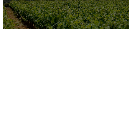
Για να επαναφέρετε τον κωδικό
πρόσβασής σας, παρακαλούμε να
εισάγετε σας διεύθυνση
ηλεκτρονικού ταχυδρομείου ή το
όνομα χρήστη παρακάτω.