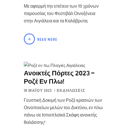
Με αφορμή την επέτειο των 10 χρόνων
παρουσίας του Φεστιβάλ Οινοξένεια
στην Αιγιάλεια και τα Καλάβρυτα,
READ MORE
Ανοικτές Πόρτες 2023 –
Ροζέ Εν Πλω!
18 ΜΑΪ́ΟΥ 2023
ΕΚΔΗΛΏΣΕΙΣ
Γευστική Δοκιμή των Ροζέ κρασιών των
Οινοποιείων μελών του Δικτύου, εν πλω
πάνω σε Ιστιοπλοϊκά Σκάφη ανοικτής
θαλάσσης!