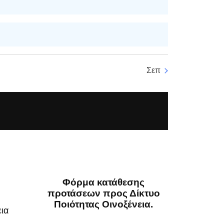
i
g
a
t
Σεπ
i
o
n
Φόρμα κατάθεσης
προτάσεων προς Δίκτυο
Ποιότητας Οινοξένεια.
εια