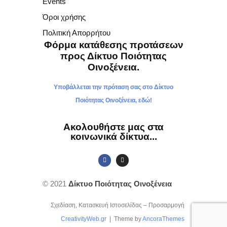
Events
N
Όροι χρήσης
a
Πολιτική Απορρήτου
Φόρμα κατάθεσης προτάσεων
v
προς Δίκτυο Ποιότητας
i
Οινοξένεια.
g
Υποβάλλεται την πρόταση σας στο Δίκτυο
a
Ποιότητας Οινοξένεια, εδώ!
t
Ακολουθήστε μας στα
i
κοινωνικά δίκτυα...
o
n
© 2021
Δίκτυο Ποιότητας Οινοξένεια
Σχεδίαση, Κατασκευή Ιστοσελίδας – Προσαρμογή
CreativityWeb.gr
| Theme by
AncoraThemes