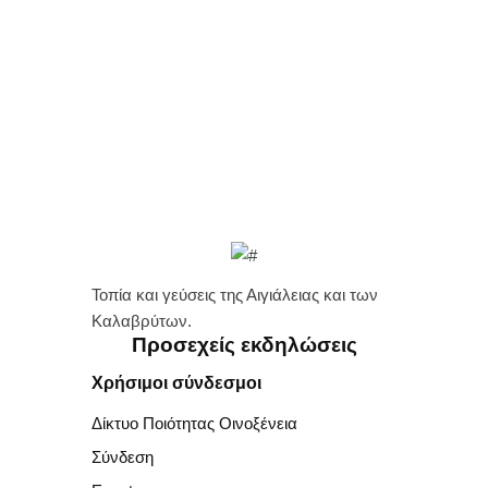
t
e
s
e
N
a
.
a
r
v
c
i
h
g
a
a
t
n
i
d
o
Τοπία και γεύσεις της Αιγιάλειας και των
V
Καλαβρύτων.
n
Προσεχείς εκδηλώσεις
i
Χρήσιμοι σύνδεσμοι
e
Δίκτυο Ποιότητας Οινοξένεια
w
Σύνδεση
s