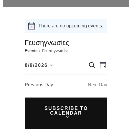
There are no upcoming events.
Γευσηγνωσίες
Events
Γευσηγνωσίες
E
E
S
8/9/2026
D
e
S
v
a
a
v
y
r
e
e
c
e
Previous Day
Next Day
l
h
n
e
n
t
c
V
t
SUBSCRIBE TO
t
i
CALENDAR
s
d
e
a
S
w